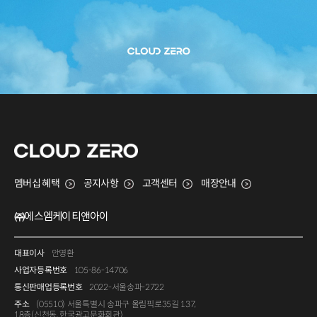
멤버십 혜택
공지사항
고객센터
매장안내
㈜에스엠케이티앤아이
대표이사
안영환
사업자등록번호
105-86-14706
통신판매업등록번호
2022-서울송파-2722
주소
(05510) 서울특별시 송파구 올림픽로35길 137,
18층(신천동, 한국광고문화회관)