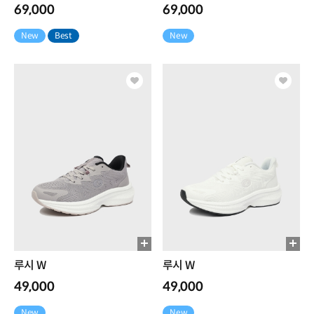
69,000
69,000
New
Best
New
루시 W
루시 W
49,000
49,000
New
New