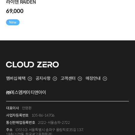
라이덴 RAIDEN
69,000
New
멤버십 혜택
공지사항
고객센터
매장안내
㈜에스엠케이티앤아이
대표이사
안영환
사업자등록번호
105-86-14706
통신판매업등록번호
2022-서울송파-2722
주소
(05510) 서울특별시 송파구 올림픽로35길 137,
18층(신천동, 한국광고문화회관)