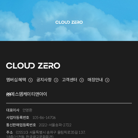
멤버십 혜택
공지사항
고객센터
매장안내
㈜에스엠케이티앤아이
대표이사
안영환
사업자등록번호
105-86-14706
통신판매업등록번호
2022-서울송파-2722
주소
(05510) 서울특별시 송파구 올림픽로35길 137,
18층(신천동, 한국광고문화회관)