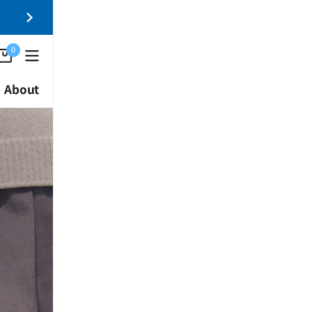
0
About