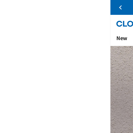
수신동의 시
5,000원
할인쿠폰 증정
New