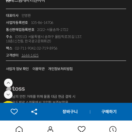
㈜에스엠케이티앤아이
대표이사
안영환
사업자등록번호
105-86-14706
통신판매업등록번호
2022-서울송파-2722
주소
(05510) 서울특별시 송파구 올림픽로35길 137,
18층(신천동, 한국광고문화회관)
팩스
02-711-9042, 02-719-8956
고객센터
1644-1425
사업자 정보 확인
이용약관
개인정보처리방침
고객님의 안전 거래를 위해 물품 대금 현금 결제 시
클라우드제로 쇼핑몰에서 가입한
보증보험
을
통해 물품 대금을 보호 받을 수 있습니다.
장바구니
구매하기
ⓒ CloudZero All Rights Reserved.