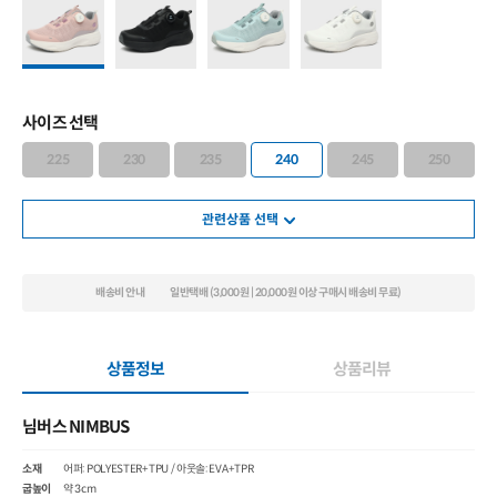
사이즈 선택
225
230
235
240
245
250
관련상품 선택
배송비 안내
일반택배 (3,000원 | 20,000원 이상 구매시 배송비 무료)
상품정보
상품리뷰
님버스 NIMBUS
소재
어퍼: POLYESTER+TPU / 아웃솔: EVA+TPR
굽높이
약 3cm