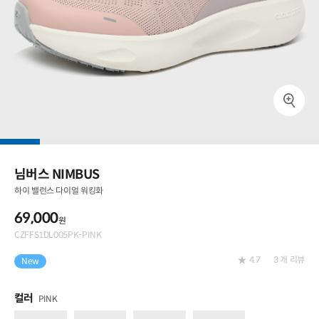
님버스 NIMBUS
하이 밸런스 다이얼 워킹화
69,000
원
CZFFS1DL005PK-PINK
4.7
3
개 리뷰
New
컬러
PINK