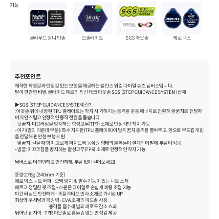
기능
클라우드 옴니 인솔
오솔라이트
SGS 아웃솔
제로 텍스
추천포인트
쾌적한 착용감과 안정감 있는 보행을 제공하는 밸런스 워킹 다이얼 슈즈 님버스입니다.
발이 편안한 비밀, 클라이드 제로의 최신 테크 아웃솔 SGS (STEP GUIDANCE SYSTEM) 탑재
▶SGS (STEP GUIDANCE SYSTEM)란?
: 아웃솔 위에 내장된 TPU 플레이트는 착지 시 가해지는 충격을 운동 에너지로 전환해 앞꿈치로 전달하
여 자연스럽고 안정적인 동작 전환을 돕습니다.
- 뒷꿈치: 미끄러짐을 방지하는 합성고무(TPR) 소재로 안정적인 착지 가능
- 아치(발의 가운데 부분): 특수 지지판(TPU 플레이트)이 발뒤꿈치 충격을 줄여주고, 앞으로 부드럽게 힘
을 전달해 편안한 보행 지원
- 앞꿈치: 걸을 때 힘이 고르게 퍼지도록 동심원 형태의 블록들이 설계되어 발에 부담이 적음
- 발끝: 미끄러짐을 방지하는 합성고무(TPR) 소재로 안정적인 착지 가능
님버스로 더 편안하고 안전하게, 부담 없이 걸어보세요!
중량 278g (240mm 기준)
제로 텍스 니트 어퍼 - 오염 방지 및 발수 기능이 있는 니트 소재
빠르고 정밀한 핏 조절 - 스핀온 다이얼로 손쉽게 피팅 조절 가능
야간 러닝도 안전하게 - 리플렉티브 반사 소재로 가시성 UP
최상의 쿠셔닝과 복원력 - EVA 소재의 미드솔 사용
충격을 흡수해 발의 피로도 감소 효과
뛰어난 접지력 - TPR 아웃솔로 흔들림 없는 안정감 제공