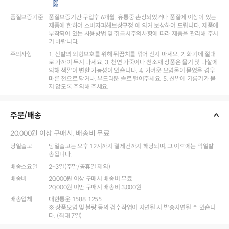
품질보증기준
품질보증기간:구입후 6개월. 유통중 손상되었거나 품질에 이상이 있는
제품에 한하여 소비자피해보상규정 에 의거 보상하여 드립니다. 제품에
부착되어 있는 사용방법 및 취급시주의사항에 따라 제품을 관리해 주시
기 바랍니다.
주의사항
1. 신발의 외형보호를 위해 뒤꿈치를 꺾어 신지 마세요. 2. 화기에 절대
로 가까이 두지 마세요. 3. 천연 가죽이나 천소재 상품은 물기 및 마찰에
의해 색깔이 변할 가능성이 있습니다. 4. 가벼운 오염물이 묻었을 경우
마른 천으로 닦거나, 부드러운 솔로 털어주세요. 5. 신발에 기름기가 묻
지 않도록 주의해 주세요.
주문/배송
20,000원 이상 구매시, 배송비 무료
당일출고
당일출고는 오후 12시까지 결제건까지 해당되며, 그 이후에는 익일발
송됩니다.
배송소요일
2~3일(주말/공휴일 제외)
배송비
20,000원 이상 구매시 배송비 무료
20,000원 미만 구매시 배송비 3,000원
배송업체
대한통운 1588-1255
※ 상품오염 및 불량 등의 검수작업이 지연될 시 발송지연될 수 있습니
다. (최대 7일)