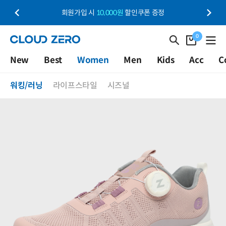
마케팅 수신동의 시
5,000원
할인쿠폰 증정
0
New
Best
Women
Men
Kids
Acc
C
워킹/러닝
라이프스타일
시즈널